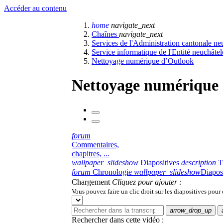
Accéder au contenu
home
navigate_next
Chaînes
navigate_next
Services de l'Administration cantonale ne
Service informatique de l'Entité neuchâte
Nettoyage numérique d’Outlook
Nettoyage numérique
forum
Commentaires,
chapitres, ...
wallpaper_slideshow
Diapositives
description
T
forum
Chronologie
wallpaper_slideshow
Diapos
Chargement
Cliquez pour ajouter :
Vous pouvez faire un clic droit sur les diapositives pour
arrow_drop_up
Rechercher dans cette vidéo :