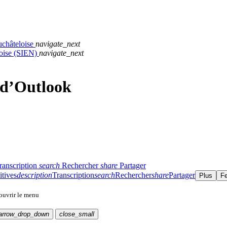
uchâteloise
navigate_next
loise (SIEN)
navigate_next
 d’Outlook
ranscription
search
Rechercher
share
Partager
itives
description
Transcription
search
Rechercher
share
Partager
Plus
F
 ouvrir le menu
arrow_drop_down
close_small